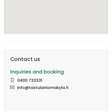
Contact us
Inquiries and booking
0400 733331
info@tastulanlomakyla.fi