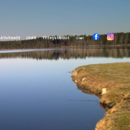
ktiviteetit
Linkit
Yhteystiedot