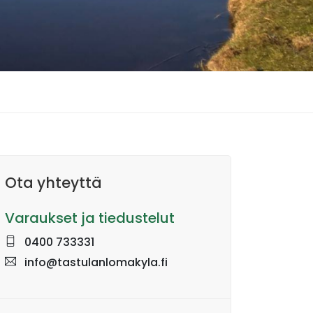
Ota yhteyttä
Varaukset ja tiedustelut
0400 733331
info@tastulanlomakyla.fi