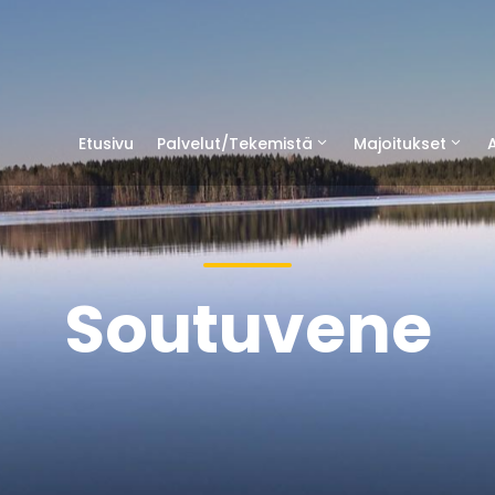
Etusivu
Palvelut/Tekemistä
Majoitukset
A
Soutuvene