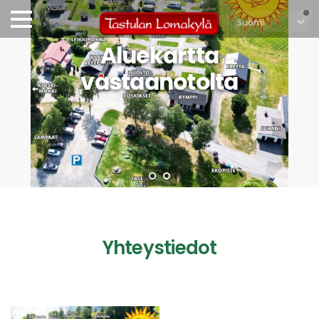
Aluekartta
vastaanotolta
Yhteystiedot