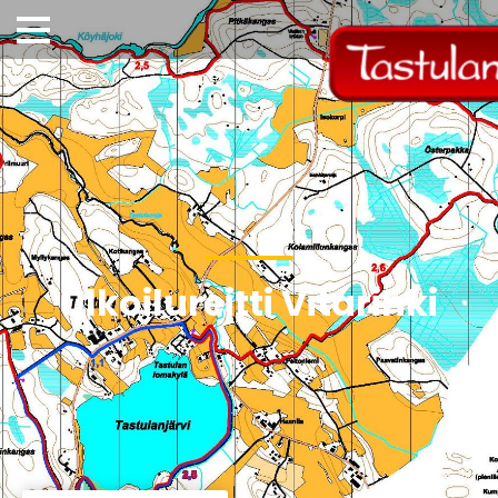
Ulkoilureitti Vitarinki