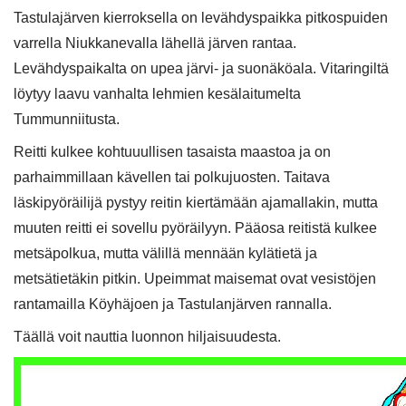
Tastulajärven kierroksella on levähdyspaikka pitkospuiden
varrella Niukkanevalla lähellä järven rantaa.
Levähdyspaikalta on upea järvi- ja suonäköala. Vitaringiltä
löytyy laavu vanhalta lehmien kesälaitumelta
Tummunniitusta.
Reitti kulkee kohtuuullisen tasaista maastoa ja on
parhaimmillaan kävellen tai polkujuosten. Taitava
läskipyöräilijä pystyy reitin kiertämään ajamallakin, mutta
muuten reitti ei sovellu pyöräilyyn. Pääosa reitistä kulkee
metsäpolkua, mutta välillä mennään kylätietä ja
metsätietäkin pitkin. Upeimmat maisemat ovat vesistöjen
rantamailla Köyhäjoen ja Tastulanjärven rannalla.
Täällä voit nauttia luonnon hiljaisuudesta.