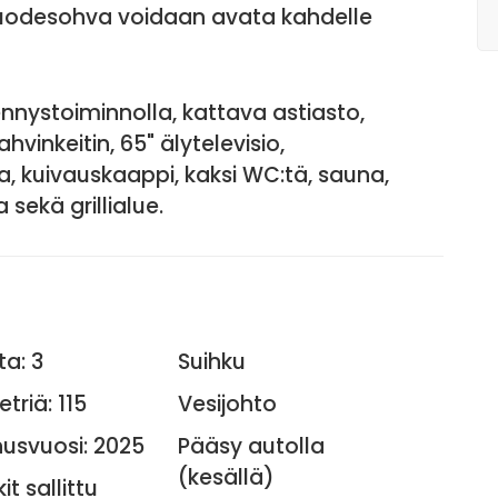
 vuodesohva voidaan avata kahdelle
nystoiminnolla, kattava astiasto,
vinkeitin, 65" älytelevisio,
, kuivauskaappi, kaksi WC:tä, sauna,
 sekä grillialue.
ta: 3
Suihku
triä: 115
Vesijohto
usvuosi: 2025
Pääsy autolla
(kesällä)
t sallittu