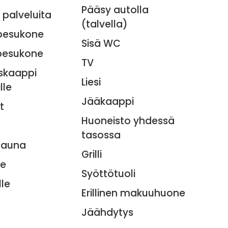
Pääsy autolla
 palveluita
(talvella)
pesukone
Sisä WC
pesukone
TV
skaappi
Liesi
lle
Jääkaappi
t
Huoneisto yhdessä
tasossa
sauna
Grilli
le
Syöttötuoli
lle
Erillinen makuuhuone
Jäähdytys