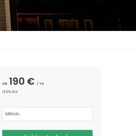
190 €
Alk.
/ Yö
13.5% ALV