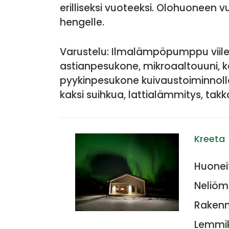
erilliseksi vuoteeksi. Olohuoneen
hengelle.
Varustelu: Ilmalämpöpumppu viilen
astianpesukone, mikroaaltouuni, kah
pyykinpesukone kuivaustoiminnolla
kaksi suihkua, lattialämmitys, takka
Kreeta
Huonei
Neliöme
Rakenn
Lemmiki