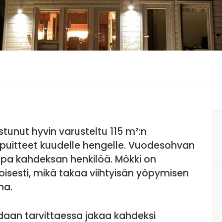
tunut hyvin varusteltu 115 m²:n
puitteet kuudelle hengelle. Vuodesohvan
pa kahdeksan henkilöä. Mökki on
oisesti, mikä takaa viihtyisän yöpymisen
na.
an tarvittaessa jakaa kahdeksi