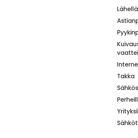
Lähellä
Astian
Pyykin
Kuivau
vaattei
Interne
Takka
Sähkö
Perheil
Yrityksi
Sähköt